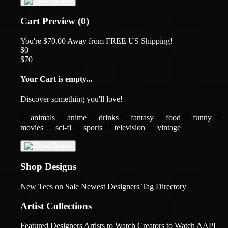
Cart Preview (0)
You're
$70.00
Away from
FREE US Shipping!
$0
$70
Your Cart is empty...
Discover something you'll love!
animals
anime
drinks
fantasy
food
funny
movies
sci-fi
sports
television
vintage
Shop Designs
New Tees on Sale
Newest Designers
Tag Directory
Artist Collections
Featured Designers
Artists to Watch
Creators to Watch
AAPI