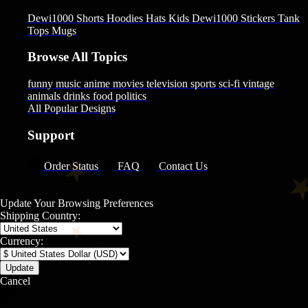
Dewi1000
Shorts
Hoodies
Hats
Kids Dewi1000
Stickers
Tank
Tops
Mugs
Browse All Topics
funny
music
anime
movies
television
sports
sci-fi
vintage
animals
drinks
food
politics
All Popular Designs
Support
Order Status
FAQ
Contact Us
Update Your Browsing Preferences
Shipping Country:
Currency:
Cancel