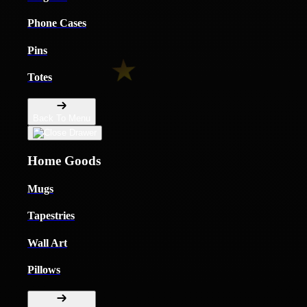
Phone Cases
Pins
Totes
Back To Menu
Home Goods
Mugs
Tapestries
Wall Art
Pillows