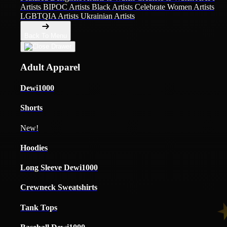
Artists
BIPOC Artists
Black Artists
Celebrate Women Artists
LGBTQIA Artists
Ukrainian Artists
Back To Menu
Adult Apparel
Dewi1000
Shorts
New!
Hoodies
Long Sleeve Dewi1000
Crewneck Sweatshirts
Tank Tops