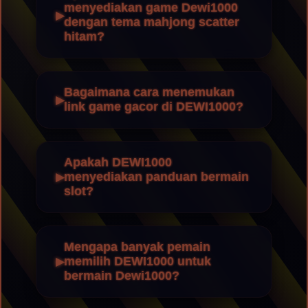
menyediakan game Dewi1000
dengan tema mahjong scatter
hitam?
Bagaimana cara menemukan
link game gacor di DEWI1000?
Apakah DEWI1000
menyediakan panduan bermain
slot?
Mengapa banyak pemain
memilih DEWI1000 untuk
bermain Dewi1000?