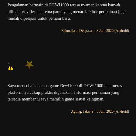
Pengalaman bermain di DEWI1000 terasa nyaman karena banyak
pilihan provider dan tema game yang menarik. Fitur permainan juga
mudah dipelajari untuk pemain baru.
Rahmadani, Denpasar – 3 Juni 2026 (Android)
❝
Saya mencoba beberapa game Dewi1000 di DEWI1000 dan merasa
platformnya cukup praktis digunakan. Informasi permainan yang
tersedia membantu saya memilih game sesuai keinginan.
Agung, Jakarta – 5 Juni 2026 (Android)