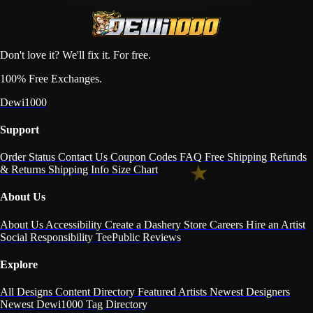
Don't love it? We'll fix it. For free.
100% Free Exchanges.
Dewi1000
Support
Order Status
Contact Us
Coupon Codes
FAQ
Free Shipping
Refunds
& Returns
Shipping Info
Size Chart
About Us
About Us
Accessibility
Create a Dashery Store
Careers
Hire an Artist
Social Responsibility
TeePublic Reviews
Explore
All Designs
Content Directory
Featured Artists
Newest Designers
Newest Dewi1000
Tag Directory