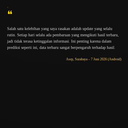
❝
Salah satu kelebihan yang saya rasakan adalah update yang selalu
rutin. Setiap hari selalu ada pembaruan yang mengikuti hasil terbaru,
jadi tidak terasa ketinggalan informasi. Ini penting karena dalam
prediksi seperti ini, data terbaru sangat berpengaruh terhadap hasil.
Asep, Surabaya – 7 Juni 2026 (Android)