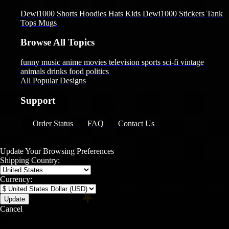
Dewi1000
Shorts
Hoodies
Hats
Kids Dewi1000
Stickers
Tank
Tops
Mugs
Browse All Topics
funny
music
anime
movies
television
sports
sci-fi
vintage
animals
drinks
food
politics
All Popular Designs
Support
Order Status
FAQ
Contact Us
Update Your Browsing Preferences
Shipping Country:
Currency:
Cancel