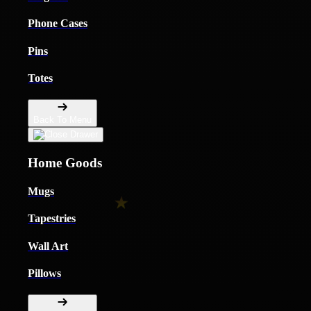
Phone Cases
Pins
Totes
Back To Menu
Home Goods
Mugs
Tapestries
Wall Art
Pillows