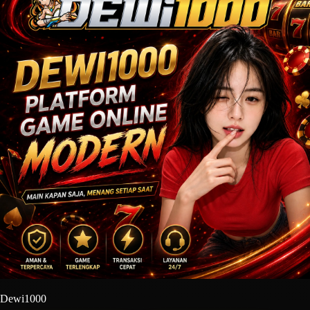
Dewi1000