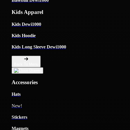
Baseball Dewi1000
Kids Apparel
Kids Dewi1000
Kids Hoodie
Kids Long Sleeve Dewi1000
Back To Menu
Accessories
Hats
New!
Stickers
Magnets